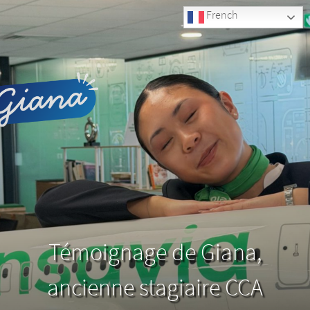
French
Témoignage de Giana,
ancienne stagiaire CCA