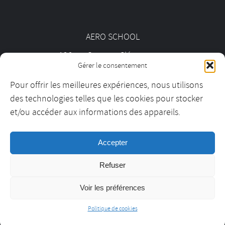
AERO SCHOOL
126 av. Georges Clémenceau
Gérer le consentement
92000 Nanterre
Pour offrir les meilleures expériences, nous utilisons
des technologies telles que les cookies pour stocker
01 55 69 19 30
et/ou accéder aux informations des appareils.
Accepter
contact@aeroschool.fr
Refuser
Voir les préférences
Aero School ©2021 –
Mentions légales
–
CGV
– Réalisation :
Politique de cookies
autourdelimage.com