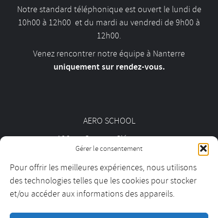
Notre standard téléphonique est ouvert le lundi de
10h00 à 12h00 et du mardi au vendredi de 9h00 à
12h00.
Venez rencontrer notre équipe à Nanterre
uniquement sur rendez-vous.
AERO SCHOOL
126 av. Georges Clémenceau
Gérer le consentement
92000 Nanterre
Pour offrir les meilleures expériences, nous utilisons
des technologies telles que les cookies pour stocker
01 55 69 19 30
et/ou accéder aux informations des appareils.