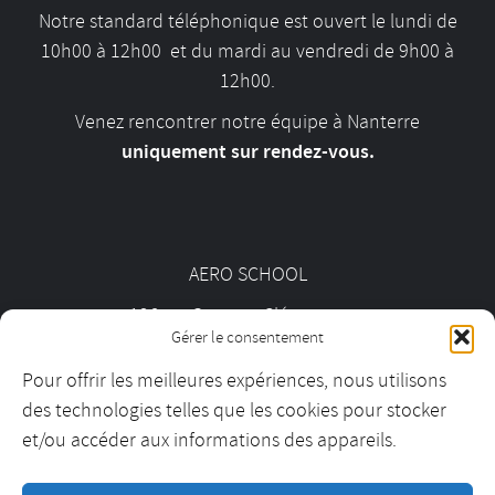
Notre standard téléphonique est ouvert le lundi de
10h00 à 12h00 et du mardi au vendredi de 9h00 à
12h00.
Venez rencontrer notre équipe à Nanterre
uniquement sur rendez-vous.
AERO SCHOOL
126 av. Georges Clémenceau
Gérer le consentement
92000 Nanterre
Pour offrir les meilleures expériences, nous utilisons
des technologies telles que les cookies pour stocker
01 55 69 19 30
et/ou accéder aux informations des appareils.