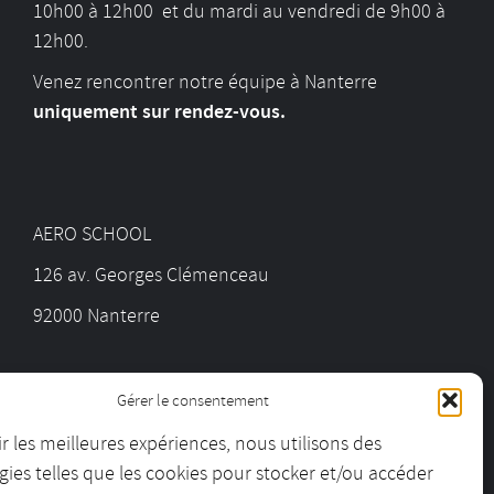
10h00 à 12h00 et du mardi au vendredi de 9h00 à
12h00.
Venez rencontrer notre équipe à Nanterre
uniquement sur rendez-vous.
AERO SCHOOL
126 av. Georges Clémenceau
92000 Nanterre
01 55 69 19 30
Gérer le consentement
ir les meilleures expériences, nous utilisons des
contact@aeroschool.fr
ies telles que les cookies pour stocker et/ou accéder