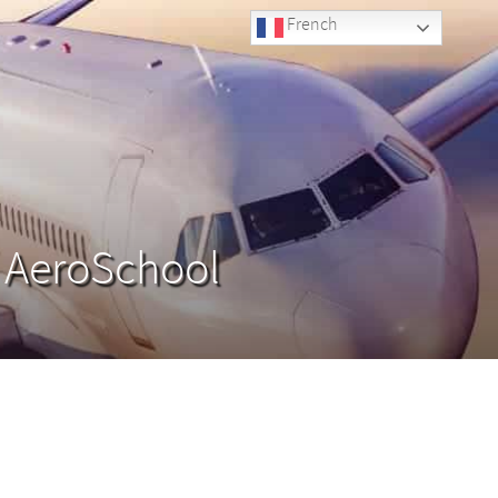
French
e AeroSchool