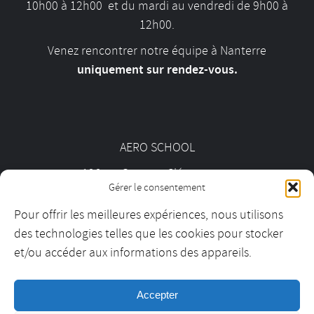
10h00 à 12h00 et du mardi au vendredi de 9h00 à
12h00.
Venez rencontrer notre équipe à Nanterre
uniquement sur rendez-vous.
AERO SCHOOL
126 av. Georges Clémenceau
Gérer le consentement
92000 Nanterre
Pour offrir les meilleures expériences, nous utilisons
des technologies telles que les cookies pour stocker
01 55 69 19 30
et/ou accéder aux informations des appareils.
Accepter
contact@aeroschool.fr