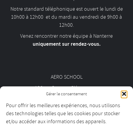
Notre standard téléphonique est ouvert le lundi de
10h00 à 12h00 et du mardi au vendredi de 9h00 à
12h00.
Venez rencontrer notre équipe à Nanterre
uniquement sur rendez-vous.
AERO SCHOOL
126 av. Georges Clémenceau
Gérer le consentement
92000 Nanterre
Pour offrir les meilleures expériences, nous utilisons
des technologies telles que les cookies pour stocker
01 55 69 19 30
et/ou accéder aux informations des appareils.