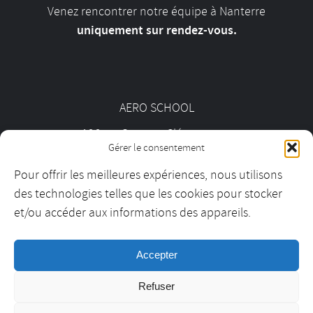
Venez rencontrer notre équipe à Nanterre
uniquement sur rendez-vous.
AERO SCHOOL
126 av. Georges Clémenceau
Gérer le consentement
92000 Nanterre
Pour offrir les meilleures expériences, nous utilisons
des technologies telles que les cookies pour stocker
01 55 69 19 30
et/ou accéder aux informations des appareils.
Accepter
contact@aeroschool.fr
Refuser