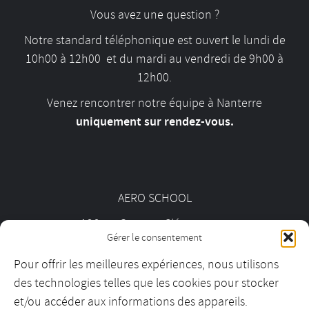
Vous avez une question ?
Notre standard téléphonique est ouvert le lundi de
10h00 à 12h00 et du mardi au vendredi de 9h00 à
12h00.
Venez rencontrer notre équipe à Nanterre
uniquement sur rendez-vous.
AERO SCHOOL
126 av. Georges Clémenceau
Gérer le consentement
92000 Nanterre
Pour offrir les meilleures expériences, nous utilisons
des technologies telles que les cookies pour stocker
01 55 69 19 30
et/ou accéder aux informations des appareils.