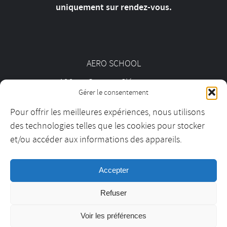
uniquement sur rendez-vous.
AERO SCHOOL
126 av. Georges Clémenceau
Gérer le consentement
92000 Nanterre
Pour offrir les meilleures expériences, nous utilisons
des technologies telles que les cookies pour stocker
01 55 69 19 30
et/ou accéder aux informations des appareils.
Accepter
contact@aeroschool.fr
Refuser
Voir les préférences