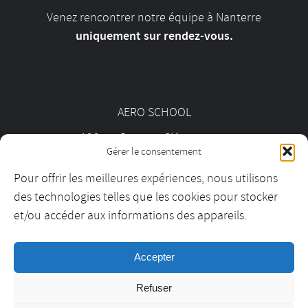
Venez rencontrer notre équipe à Nanterre
uniquement sur rendez-vous.
AERO SCHOOL
126 av. Georges Clémenceau
Gérer le consentement
92000 Nanterre
Pour offrir les meilleures expériences, nous utilisons
des technologies telles que les cookies pour stocker
01 55 69 19 30
et/ou accéder aux informations des appareils.
Accepter
contact@aeroschool.fr
Refuser