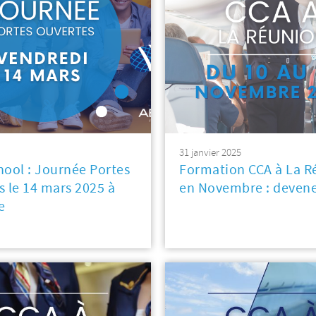
31 janvier 2025
hool : Journée Portes
Formation CCA à La R
s le 14 mars 2025 à
en Novembre : devene
e