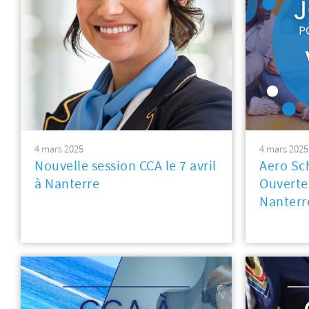
4 mars 2025
4 mars 2025
Nouvelle session CCA le 7 avril
Aero Sc
à Nanterre
Ouverte
Nanterr