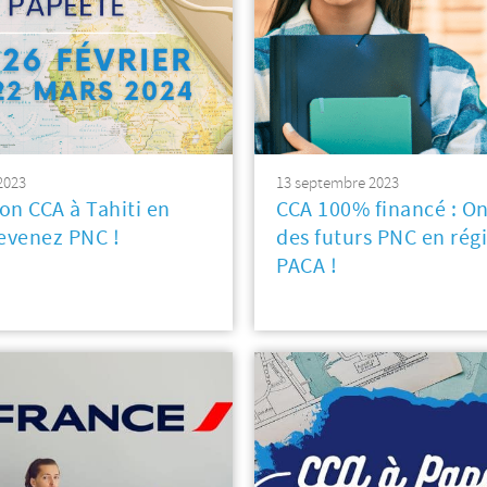
2023
13 septembre 2023
on CCA à Tahiti en
CCA 100% financé : On
devenez PNC !
des futurs PNC en rég
PACA !