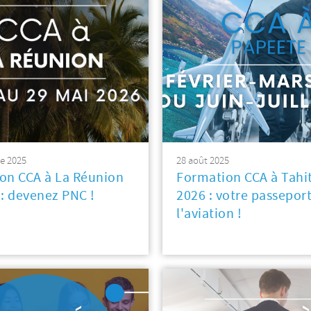
e 2025
28 août 2025
on CCA à La Réunion
Formation CCA à Tahit
 : devenez PNC !
2026 : votre passepor
l'aviation !