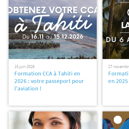
15 juin 2026
27 novembr
Formation CCA à Tahiti en
Formati
2026 : votre passeport pour
en 2025
l'aviation !