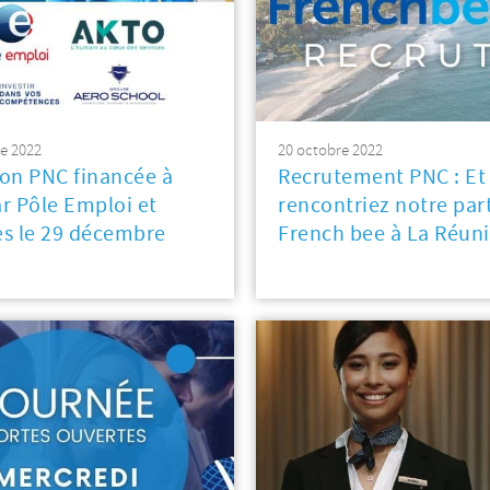
e 2022
20 octobre 2022
on PNC financée à
Recrutement PNC : Et 
r Pôle Emploi et
rencontriez notre par
s le 29 décembre
French bee à La Réuni