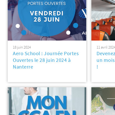
18 juin 2024
11 avril 202
Aero School : Journée Portes
Devenez
Ouvertes le 28 juin 2024 à
un mois
Nanterre
!