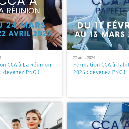
4
22 août 2024
on CCA à La Réunion
Formation CCA à Tahit
 : devenez PNC !
2025 : devenez PNC !