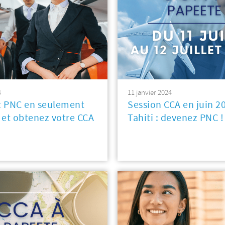
4
11 janvier 2024
 PNC en seulement
Session CCA en juin 2
 et obtenez votre CCA
Tahiti : devenez PNC !