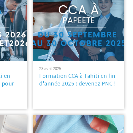
23 avril 2025
i en
Formation CCA à Tahiti en fin
t pour
d'année 2025 : devenez PNC !