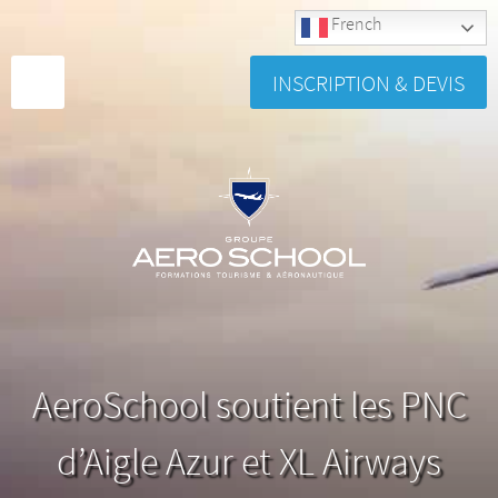
French
INSCRIPTION & DEVIS
AeroSchool soutient les PNC
d’Aigle Azur et XL Airways