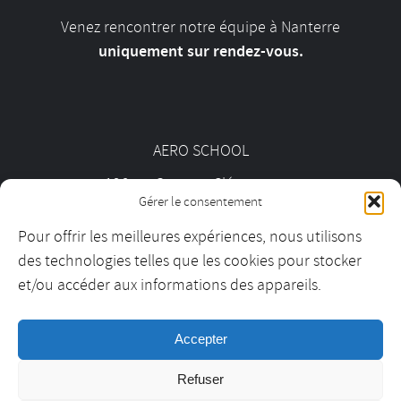
Venez rencontrer notre équipe à Nanterre
uniquement sur rendez-vous.
AERO SCHOOL
126 av. Georges Clémenceau
Gérer le consentement
92000 Nanterre
Pour offrir les meilleures expériences, nous utilisons
des technologies telles que les cookies pour stocker
01 55 69 19 30
et/ou accéder aux informations des appareils.
Accepter
contact@aeroschool.fr
Refuser