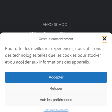
AERO SCHOOL
126 av. Georges Clémenceau
Gérer le consentement
92000 Nanterre
Pour offrir les meilleures expériences, nous utilisons
des technologies telles que les cookies pour stocker
01 55 69 19 30
et/ou accéder aux informations des appareils.
Accepter
contact@aeroschool.fr
Refuser
Voir les préférences
Aero School ©2021 –
Mentions légales
–
CGV
– Réalisation :
Politique de cookies
autourdelimage.com