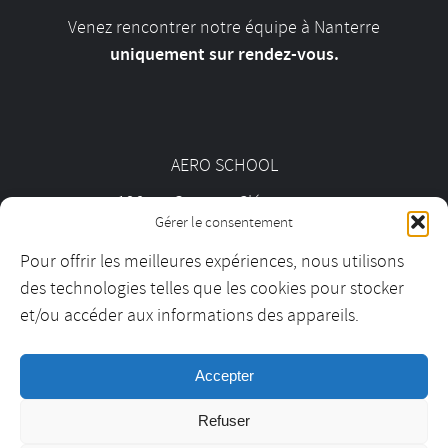
Venez rencontrer notre équipe à Nanterre
uniquement sur rendez-vous.
AERO SCHOOL
126 av. Georges Clémenceau
Gérer le consentement
92000 Nanterre
Pour offrir les meilleures expériences, nous utilisons
des technologies telles que les cookies pour stocker
01 55 69 19 30
et/ou accéder aux informations des appareils.
Accepter
contact@aeroschool.fr
Refuser