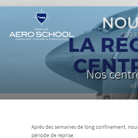
NOS 
Nos centr
Après des semaines de long confinement, nous 
période de reprise.