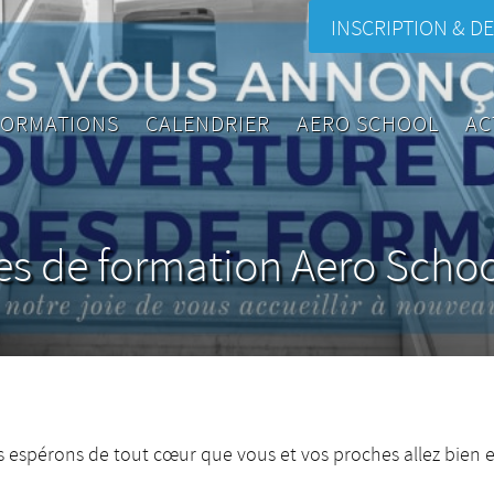
INSCRIPTION & DE
FORMATIONS
CALENDRIER
AERO SCHOOL
AC
es de formation Aero Schoo
espérons de tout cœur que vous et vos proches allez bien e