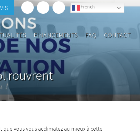
French
VIS
TUALITÉS
FINANCEMENTS
FAQ
CONTACT
l rouvrent
t que vous vous acclimatez au mieux à cette