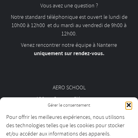
Vous avez une question ?
Notre standard téléphonique est ouvert le lundi de
10h00 à 12h00 et du mardi au vendredi de 9h00 à
12h00.
Venez rencontrer notre équipe à Nanterre
uniquement sur rendez-vous.
AERO SCHOOL
126 av. Georges Clémenceau
Gérer le consentement
92000 Nanterre
Pour offrir les meilleures expériences, nous utilisons
des technologies telles que les cookies pour stocker
01 55 69 19 30
et/ou accéder aux informations des appareils.