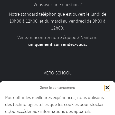
Vous avez une question ?
Notre standard téléphonique est ouvert le lundi de
10h00 à 12h00 et du mardi au vendredi de 9h00 à
12h00.
Venez rencontrer notre équipe à Nanterre
uniquement sur rendez-vous.
AERO SCHOOL
126 av. Georges Clémenceau
Gérer le consentement
92000 Nanterre
Pour offrir les meilleures expériences, nous utilisons
des technologies telles que les cookies pour stocker
01 55 69 19 30
et/ou accéder aux informations des appareils.