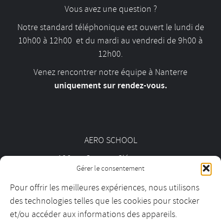
Vous avez une question ?
Notre standard téléphonique est ouvert le lundi de
10h00 à 12h00 et du mardi au vendredi de 9h00 à
12h00.
Venez rencontrer notre équipe à Nanterre
uniquement sur rendez-vous.
AERO SCHOOL
126 av. Georges Clémenceau
Gérer le consentement
92000 Nanterre
Pour offrir les meilleures expériences, nous utilisons
des technologies telles que les cookies pour stocker
01 55 69 19 30
et/ou accéder aux informations des appareils.