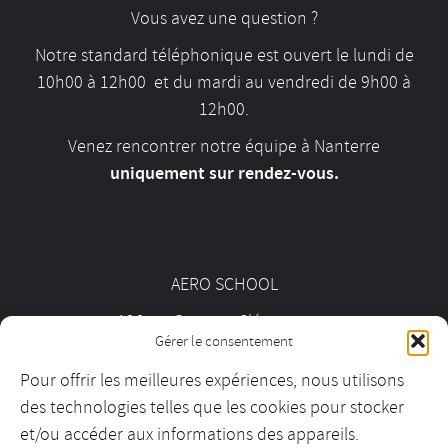
Vous avez une question ?
Notre standard téléphonique est ouvert le lundi de
10h00 à 12h00 et du mardi au vendredi de 9h00 à
12h00.
Venez rencontrer notre équipe à Nanterre
uniquement sur rendez-vous.
AERO SCHOOL
126 av. Georges Clémenceau
Gérer le consentement
92000 Nanterre
Pour offrir les meilleures expériences, nous utilisons
des technologies telles que les cookies pour stocker
01 55 69 19 30
et/ou accéder aux informations des appareils.