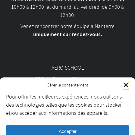
10h00 à 12h00 et du mardi au vendredi de 9h00 à
12h00.
Venez rencontrer notre équipe à Nanterre
uniquement sur rendez-vous.
AERO SCHOOL
126 av. Georges Clémenceau
Gérer le consentement
92000 Nanterre
Pour offrir les meilleures expériences, nous utilisons
des technologies telles que les cookies pour stocker
01 55 69 19 30
et/ou accéder aux informations des appareils.
Accepter
contact@aeroschool.fr