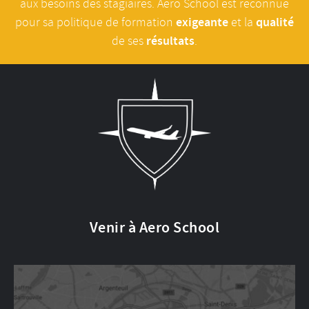
aux besoins des stagiaires. Aero School est reconnue
exigeante
qualité
pour sa politique de formation
et la
résultats
de ses
.
Venir à Aero School