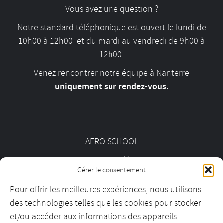
Vous avez une question ?
Notre standard téléphonique est ouvert le lundi de
10h00 à 12h00 et du mardi au vendredi de 9h00 à
12h00.
Venez rencontrer notre équipe à Nanterre
uniquement sur rendez-vous.
AERO SCHOOL
126 av. Georges Clémenceau
Gérer le consentement
92000 Nanterre
Pour offrir les meilleures expériences, nous utilisons
des technologies telles que les cookies pour stocker
01 55 69 19 30
et/ou accéder aux informations des appareils.