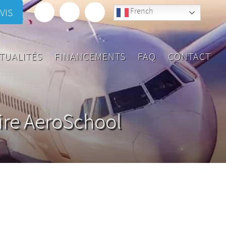
French
VIS
TUALITÉS
FINANCEMENTS
FAQ
CONTACT
ire AeroSchool