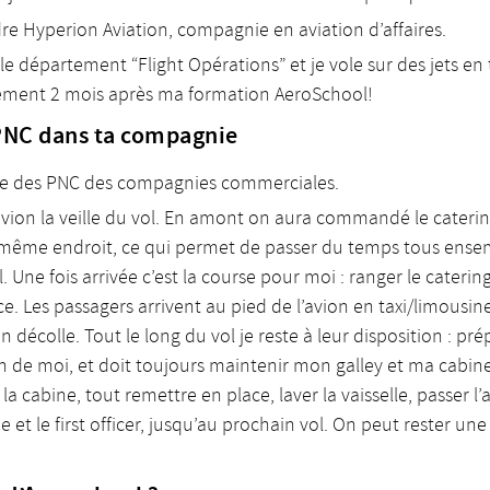
dre Hyperion Aviation, compagnie en aviation d’affaires.
s le département “Flight Opérations” et je vole sur des jets en
ulement 2 mois après ma formation AeroSchool!
 PNC dans ta compagnie
ffère des PNC des compagnies commerciales.
’avion la veille du vol. En amont on aura commandé le catering,
même endroit, ce qui permet de passer du temps tous ensemble
l. Une fois arrivée c’est la course pour moi : ranger le caterin
e. Les passagers arrivent au pied de l’avion en taxi/limousine e
décolle. Tout le long du vol je reste à leur disposition : prépa
soin de moi, et doit toujours maintenir mon galley et ma cabin
a cabine, tout remettre en place, laver la vaisselle, passer l’a
e et le first officer, jusqu’au prochain vol. On peut rester 