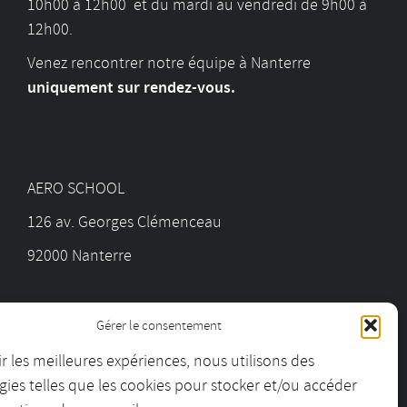
10h00 à 12h00 et du mardi au vendredi de 9h00 à
12h00.
Venez rencontrer notre équipe à Nanterre
uniquement sur rendez-vous.
AERO SCHOOL
126 av. Georges Clémenceau
92000 Nanterre
01 55 69 19 30
Gérer le consentement
ir les meilleures expériences, nous utilisons des
contact@aeroschool.fr
ies telles que les cookies pour stocker et/ou accéder