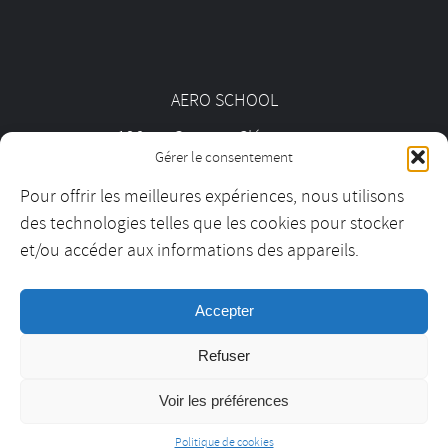
AERO SCHOOL
126 av. Georges Clémenceau
Gérer le consentement
92000 Nanterre
Pour offrir les meilleures expériences, nous utilisons
des technologies telles que les cookies pour stocker
01 55 69 19 30
et/ou accéder aux informations des appareils.
Accepter
contact@aeroschool.fr
Refuser
Voir les préférences
Aero School ©2021 –
Mentions légales
–
CGV
– Réalisation :
Politique de cookies