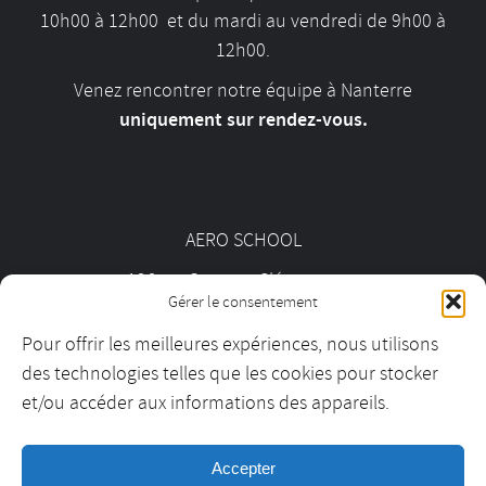
10h00 à 12h00 et du mardi au vendredi de 9h00 à
12h00.
Venez rencontrer notre équipe à Nanterre
uniquement sur rendez-vous.
AERO SCHOOL
126 av. Georges Clémenceau
Gérer le consentement
92000 Nanterre
Pour offrir les meilleures expériences, nous utilisons
des technologies telles que les cookies pour stocker
01 55 69 19 30
et/ou accéder aux informations des appareils.
Accepter
contact@aeroschool.fr