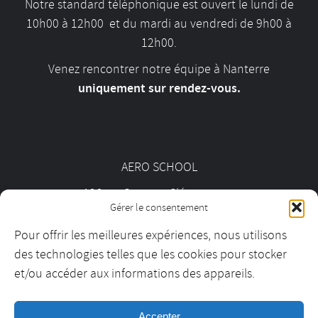
Notre standard téléphonique est ouvert le lundi de
10h00 à 12h00 et du mardi au vendredi de 9h00 à
12h00.
Venez rencontrer notre équipe à Nanterre
uniquement sur rendez-vous.
AERO SCHOOL
126 av. Georges Clémenceau
Gérer le consentement
92000 Nanterre
Pour offrir les meilleures expériences, nous utilisons
des technologies telles que les cookies pour stocker
01 55 69 19 30
et/ou accéder aux informations des appareils.
Accepter