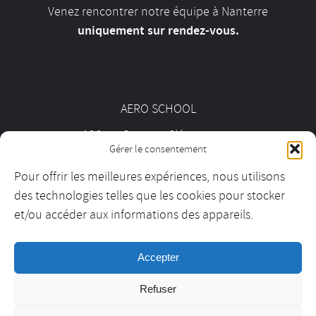
Venez rencontrer notre équipe à Nanterre
uniquement sur rendez-vous.
AERO SCHOOL
126 av. Georges Clémenceau
Gérer le consentement
92000 Nanterre
Pour offrir les meilleures expériences, nous utilisons
des technologies telles que les cookies pour stocker
01 55 69 19 30
et/ou accéder aux informations des appareils.
Accepter
contact@aeroschool.fr
Refuser