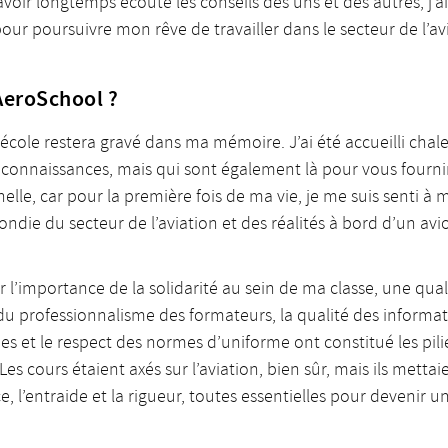
avoir longtemps écouté les conseils des uns et des autres, j’
pour poursuivre mon rêve de travailler dans le secteur de l’av
AeroSchool ?
te école restera gravé dans ma mémoire. J’ai été accueilli ch
onnaissances, mais qui sont également là pour vous fournir
elle, car pour la première fois de ma vie, je me suis senti à 
ndie du secteur de l’aviation et des réalités à bord d’un avi
l’importance de la solidarité au sein de ma classe, une qual
du professionnalisme des formateurs, la qualité des informa
s et le respect des normes d’uniforme ont constitué les pili
es cours étaient axés sur l’aviation, bien sûr, mais ils metta
ce, l’entraide et la rigueur, toutes essentielles pour devenir 