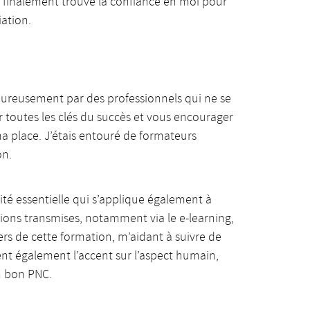
ai finalement trouvé la confiance en moi pour
iation.
aleureusement par des professionnels qui ne se
 toutes les clés du succès et vous encourager
ma place. J’étais entouré de formateurs
on.
ité essentielle qui s’applique également à
tions transmises, notamment via le e-learning,
ers de cette formation, m’aidant à suivre de
ient également l’accent sur l’aspect humain,
un bon PNC.