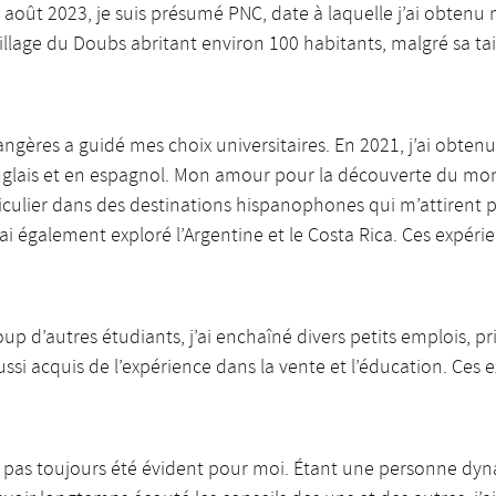
 9 août 2023, je suis présumé PNC, date à laquelle j’ai obtenu
illage du Doubs abritant environ 100 habitants, malgré sa ta
rangères a guidé mes choix universitaires. En 2021, j’ai obte
 anglais et en espagnol. Mon amour pour la découverte du m
rticulier dans des destinations hispanophones qui m’attirent p
 également exploré l’Argentine et le Costa Rica. Ces expéri
d’autres étudiants, j’ai enchaîné divers petits emplois, pr
 aussi acquis de l’expérience dans la vente et l’éducation. C
 pas toujours été évident pour moi. Étant une personne dynam