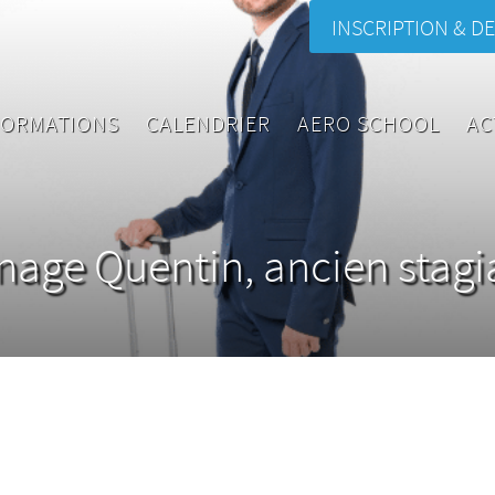
INSCRIPTION & DE
FORMATIONS
CALENDRIER
AERO SCHOOL
AC
age Quentin, ancien stagi