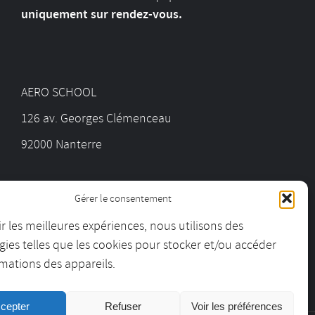
uniquement sur rendez-vous.
AERO SCHOOL
126 av. Georges Clémenceau
92000 Nanterre
01 55 69 19 30
Gérer le consentement
ir les meilleures expériences, nous utilisons des
contact@aeroschool.fr
ies telles que les cookies pour stocker et/ou accéder
mations des appareils.
cepter
Refuser
Voir les préférences