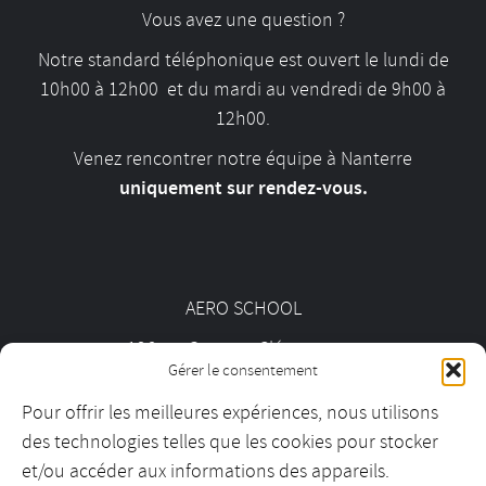
Vous avez une question ?
Notre standard téléphonique est ouvert le lundi de
10h00 à 12h00 et du mardi au vendredi de 9h00 à
12h00.
Venez rencontrer notre équipe à Nanterre
uniquement sur rendez-vous.
AERO SCHOOL
126 av. Georges Clémenceau
Gérer le consentement
92000 Nanterre
Pour offrir les meilleures expériences, nous utilisons
des technologies telles que les cookies pour stocker
01 55 69 19 30
et/ou accéder aux informations des appareils.