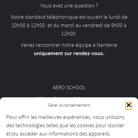
Vous avez une question ?
Notre standard téléphonique est ouvert le lundi de
10h00 à 12h00 et du mardi au vendredi de 9h00 à
12h00.
Venez rencontrer notre équipe à Nanterre
uniquement sur rendez-vous.
AERO SCHOOL
126 av. Georges Clémenceau
Gérer le consentement
92000 Nanterre
Pour offrir les meilleures expériences, nous utilisons
des technologies telles que les cookies pour stocker
01 55 69 19 30
et/ou accéder aux informations des appareils.