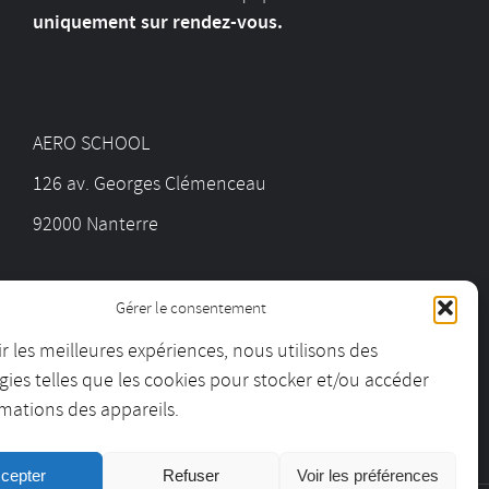
uniquement sur rendez-vous.
AERO SCHOOL
126 av. Georges Clémenceau
92000 Nanterre
01 55 69 19 30
Gérer le consentement
ir les meilleures expériences, nous utilisons des
contact@aeroschool.fr
ies telles que les cookies pour stocker et/ou accéder
mations des appareils.
cepter
Refuser
Voir les préférences