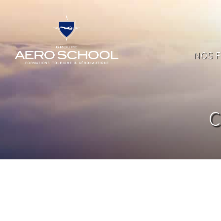
NOS 
C