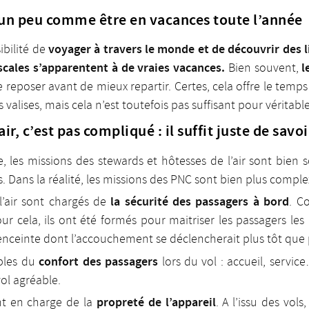
st un peu comme être en vacances toute l’année
voyager à travers le monde et de découvrir des 
ibilité de
escales s’apparentent à de vraies vacances.
l
Bien souvent,
e reposer avant de mieux repartir. Certes, cela offre le tem
s valises, mais cela n’est toutefois pas suffisant pour vérita
r, c’est pas compliqué : il suffit juste de savoi
, les missions des stewards et hôtesses de l’air sont bien s
s. Dans la réalité, les missions des PNC sont bien plus comple
la sécurité des passagers à bord
l’air sont chargés de
. C
ur cela, ils ont été formés pour maitriser les passagers le
inte dont l’accouchement se déclencherait plus tôt que 
confort des passagers
ables du
lors du vol : accueil, servic
ol agréable.
propreté de l’appareil
nt en charge de la
. A l’issu des vol