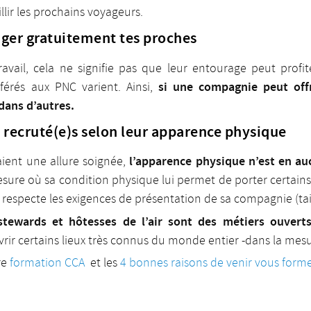
llir les prochains voyageurs.
ager gratuitement tes proches
avail, cela ne signifie pas que leur entourage peut profi
si une compagnie peut offri
férés aux PNC varient. Ainsi,
 dans d’autres.
t recruté(e)s selon leur apparence physique
l’apparence physique n’est en au
 aient une allure soignée,
sure où sa condition physique lui permet de porter certain
 respecte les exigences de présentation de sa compagnie (tail
stewards et hôtesses de l’air sont des métiers ouverts
vrir certains lieux très connus du monde entier -dans la mes
re
formation CCA
et les
4 bonnes raisons de venir vous form