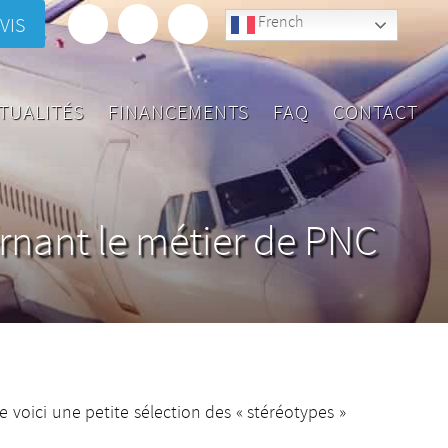
French
VIS
TUALITÉS
FINANCEMENTS
FAQ
CONTACT
ernant le métier de PNC
e voici une petite sélection des « stéréotypes »