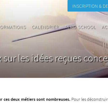
INSCRIPTION & DE
FORMATIONS
CALENDRIER
AERO SCHOOL
AC
x sur les idées reçues conc
sur ces deux métiers sont nombreuses.
Pour les déconstruir