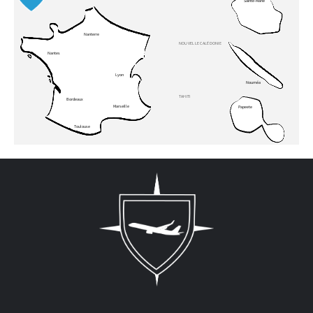
Sainte-Marie
Nanterre
NOUVELLE CALÉDONIE
Nantes
Lyon
Nouméa
TAHITI
Bordeaux
Marseille
Papeete
Toulouse